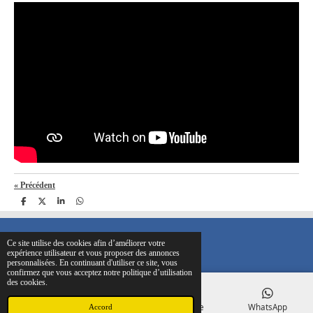
«
Précédent
P
P
P
P
a
a
a
a
r
r
r
r
t
t
t
t
a
a
a
a
Ce site utilise des cookies afin d’améliorer votre
g
g
g
g
© 2024 charles-Gabrysiak-hypnose.fr
OSE
L'HYPN
OSE
expérience utilisateur et vous proposer des annonces
e
e
e
e
personnalisées. En continuant d'utiliser ce site, vous
r
r
r
r
confirmez que vous acceptez notre politique d’utilisation
des cookies.
E-mail
Téléphone
Carte
WhatsApp
Accord