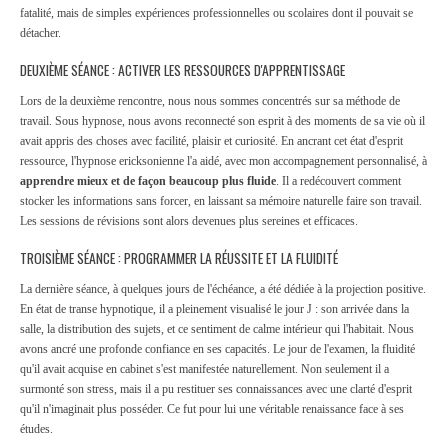
fatalité, mais de simples expériences professionnelles ou scolaires dont il pouvait se
détacher.
DEUXIÈME SÉANCE : ACTIVER LES RESSOURCES D'APPRENTISSAGE
Lors de la deuxième rencontre, nous nous sommes concentrés sur sa méthode de
travail. Sous hypnose, nous avons reconnecté son esprit à des moments de sa vie où il
avait appris des choses avec facilité, plaisir et curiosité. En ancrant cet état d'esprit
ressource, l'hypnose ericksonienne l'a aidé, avec mon accompagnement personnalisé, à
apprendre mieux et de façon beaucoup plus fluide
. Il a redécouvert comment
stocker les informations sans forcer, en laissant sa mémoire naturelle faire son travail.
Les sessions de révisions sont alors devenues plus sereines et efficaces.
TROISIÈME SÉANCE : PROGRAMMER LA RÉUSSITE ET LA FLUIDITÉ
La dernière séance, à quelques jours de l'échéance, a été dédiée à la projection positive.
En état de transe hypnotique, il a pleinement visualisé le jour J : son arrivée dans la
salle, la distribution des sujets, et ce sentiment de calme intérieur qui l'habitait. Nous
avons ancré une profonde confiance en ses capacités. Le jour de l'examen, la fluidité
qu'il avait acquise en cabinet s'est manifestée naturellement. Non seulement il a
surmonté son stress, mais il a pu restituer ses connaissances avec une clarté d'esprit
qu'il n'imaginait plus posséder. Ce fut pour lui une véritable renaissance face à ses
études.