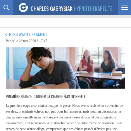
Passer
CHARLES GABRYSIAK
HYPNOTHÉRAPEUTE
au
contenu
principal
STRESS AVANT EXAMENT
Publié le 26 mai 2026 à 17:47
PREMIÈRE SÉANCE : LIBÉRER LA CHARGE ÉMOTIONNELLE
La première étape a consisté à nettoyer le passé. Nous avons revisité les souvenirs de
ses deux précédents échecs, non pas pour les ressasser, mais pour en désamorcer la
charge émotionnelle négative. Grâce à des métaphores douces et des suggestions
d'apaisement, son inconscient a pu détacher la peur de l'idée même de l'examen. Il est
reparti de cette séance allégé, comprenant que ses échecs passés n'étaient pas une