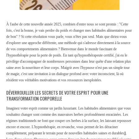
À l'aube de cette nouvelle année 2025, combien d'entre nous se sont promis : "Cette
fois, c'est la bonne, je vais perdre du poids et changer mes habitudes alimentaires pour
de bon" ? Si cette résolution vous parle, vous n'êtes pas seul. Mais que diriez-vous
d'explorer une approche différente, une méthode qui s'adresse directement à la source
de vos comportements alimentaires ? Bienvenue dans le monde fascinant de
l'hypnothérapie pour la perte de poids.
En tant qu'hypnothérapeute certifié, j'ai eu le
privilège d'accompagner de nombreuses personnes dans leur quête d'une relation plus
saine avec la nourriture et leur corps. Maigrir avec l'hypnose n'est pas un simple tour
de magie, c'est une invitation à un dialogue profond avec votre inconscient, là où
résident vos véritables motivations et vos ressources inexploitées.
DÉVERROUILLER LES SECRETS DE VOTRE ESPRIT POUR UNE
TRANSFORMATION CORPORELLE
Imaginez votre esprit comme un jardin luxuriant. Les habitudes alimentaires que vous
souhaitez changer sont comme des mauvaises herbes profondément enracinées. Les
régimes traditionnels ne font que couper ces herbes à la surface, les laissant repousser
encore et encore. L'hypnothérapie, en revanche, vous permet de les déraciner
complètement, préparant le terrain pour de nouvelles habitudes saines et durables
1
.