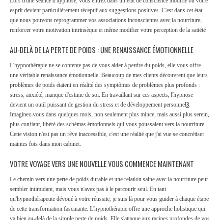
Lors d'une séance d'hypnose, vous entrez dans un état de conscience modifié où votre
esprit devient particulièrement réceptif aux suggestions positives. C'est dans cet état
que nous pouvons reprogrammer vos associations inconscientes avec la nourriture,
renforcer votre motivation intrinsèque et même modifier votre perception de la satiété
AU-DELÀ DE LA PERTE DE POIDS : UNE RENAISSANCE ÉMOTIONNELLE
L'hypnothérapie ne se contente pas de vous aider à perdre du poids, elle vous offre
une véritable renaissance émotionnelle. Beaucoup de mes clients découvrent que leurs
problèmes de poids étaient en réalité des symptômes de problèmes plus profonds :
stress, anxiété, manque d'estime de soi. En travaillant sur ces aspects, l'hypnose
devient un outil puissant de gestion du stress et de développement personnel
3
.
Imaginez-vous dans quelques mois, non seulement plus mince, mais aussi plus serein,
plus confiant, libéré des schémas émotionnels qui vous poussaient vers la nourriture.
Cette vision n'est pas un rêve inaccessible, c'est une réalité que j'ai vue se concrétiser
maintes fois dans mon cabinet.
VOTRE VOYAGE VERS UNE NOUVELLE VOUS COMMENCE MAINTENANT
Le chemin vers une perte de poids durable et une relation saine avec la nourriture peut
sembler intimidant, mais vous n'avez pas à le parcourir seul. En tant
qu'hypnothérapeute dévoué à votre réussite, je suis là pour vous guider à chaque étape
de cette transformation fascinante.
L'hypnothérapie offre une approche holistique qui
va bien au-delà de la simple perte de poids. Elle s'attaque aux racines profondes de vos