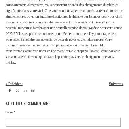
comportements alimentaires, vous permettant de créer des changements durables et
significatifs dans votre vie
4
.
Que vous souhaitiez perdre du poids, arrêter de fumer, ou
simplement retrouver un équilibre émotionnel, la thérapie par hypnose peut vous offrir
les outils nécessaires pour atteindre vos objectifs.
Êtes-vous prêt à réveiller votre
potentiel minceur et à embrasser une nouvelle version de vous-même pour cette année
2025 ? N'hésitez pas à me contacter pour découvrir comment l'hypnothérapie peut
vous aider à atteindre vos objectifs de perte de poids et bien plus encore. Votre
métamorphose commence par un simple message ou un appel.
Ensemble,
transformons votre résolution en une réalité durable et épanouissante. Votre nouvelle
vie vous attend, il est temps de faire le premier pas vers le changement que vous
méritez.
«
Précédent
Suivant
»
P
P
P
P
a
a
a
a
r
r
r
r
AJOUTER UN COMMENTAIRE
t
t
t
t
a
a
a
a
g
g
g
g
Nom *
e
e
e
e
r
r
r
r