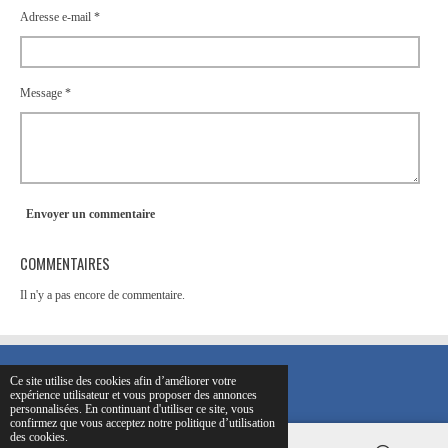
Adresse e-mail *
Message *
Envoyer un commentaire
COMMENTAIRES
Il n'y a pas encore de commentaire.
Ce site utilise des cookies afin d’améliorer votre
© 2024 charles-Gabrysiak-hypnose.fr
OSE
L'HYPN
OSE
expérience utilisateur et vous proposer des annonces
personnalisées. En continuant d'utiliser ce site, vous
confirmez que vous acceptez notre politique d’utilisation
des cookies.