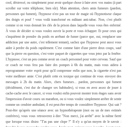
cool, déstressé, ou simplement pour avoir quelque chose à faire avec vos mains (à part
scroller sur votre téléphone, bien sûr).
Mais attention, chers amis fumeurs (pardon,
personnes qui fument), l'hypnose n'est pas un tour de magie où l'hypnotiseur claque
des doigts et pouf ! vous voilà transformé en militant anti-tabac. Non, c'est plutôt
comme si on vous donnait les clés de la prison dans laquelle vous vous êtes enfermé.
À vous de décider si vous voulez ouvrir la porte et vous échapper.
Et pour ceux qui
s'inquiètent de prendre du poids en arrêtant de fumer (parce que, oui, remplacer une
addiction par une autre, c'est tellement tentant), sachez que l'hypnose peut aussi vous
aider à perdre du poids rapidement. C'est comme faire d'une pierre deux coups, sauf
que la pierre en question, c'est votre paquet de cigarettes que vous jetez par la fenêtre.
L'hypnose, c'est un peu comme avoir un coach personnel pour votre cerveau. Sauf que
ce coach ne vous fera pas faire des pompes à 6h du matin, mais vous aidera à
reprogrammer votre esprit pour qu'il comprenne enfin que non, la cigarette n'est pas
votre meilleure amie. C'est plutôt cette ex toxique qui continue de vous envoyer des
messages à 2h du matin.
Alors, chers fumeurs... pardon, personnes qui fument
(décidément, c'est dur de changer ses habitudes), si vous en avez assez de jouer à
cache-cache avec le cancer, si vous voulez enfin pouvoir monter trois étages sans avoir
l'impression d'avoir couru un marathon, ou si vous voulez simplement arrêter de sentir
comme un cendrier ambulant, il est peut-être temps de considérer l'hypnose.
Qui sait ?
Peut-être qu'après une séance avec un hypnothérapeute (moi ou un de mes estimés
confrères), vous vous retrouverez à dire "Non merci, j'ai arrêté" avec la même fierté
que lorsque vous disiez "T'as pas une clope ?" Il n'y a qu'un moyen de le savoir :