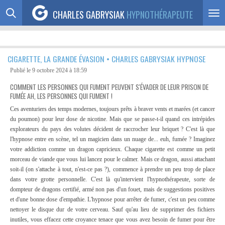
Passer
CHARLES GABRYSIAK
HYPNOTHÉRAPEUTE
au
contenu
principal
CIGARETTE, LA GRANDE ÉVASION • CHARLES GABRYSIAK HYPNOSE
Publié le 9 octobre 2024 à 18:59
COMMENT LES PERSONNES QUI FUMENT PEUVENT S'ÉVADER DE LEUR PRISON DE
FUMÉE
AH, LES PERSONNES QUI FUMENT !
Ces aventuriers des temps modernes, toujours prêts à braver vents et marées (et cancer
du poumon) pour leur dose de nicotine. Mais que se passe-t-il quand ces intrépides
explorateurs du pays des volutes décident de raccrocher leur briquet ? C'est là que
l'hypnose entre en scène, tel un magicien dans un nuage de... euh, fumée ?
Imaginez
votre addiction comme un dragon capricieux. Chaque cigarette est comme un petit
morceau de viande que vous lui lancez pour le calmer. Mais ce dragon, aussi attachant
soit-il (on s'attache à tout, n'est-ce pas ?), commence à prendre un peu trop de place
dans votre grotte personnelle. C'est là qu'intervient l'hypnothérapeute, sorte de
dompteur de dragons certifié, armé non pas d'un fouet, mais de suggestions positives
et d'une bonne dose d'empathie.
L'hypnose pour arrêter de fumer, c'est un peu comme
nettoyer le disque dur de votre cerveau. Sauf qu'au lieu de supprimer des fichiers
inutiles, vous effacez cette croyance tenace que vous avez besoin de fumer pour être