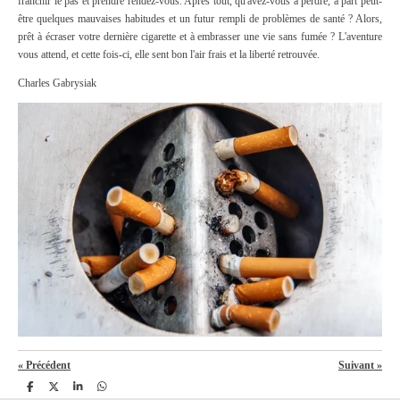
franchir le pas et prendre rendez-vous. Après tout, qu'avez-vous à perdre, à part peut-
être quelques mauvaises habitudes et un futur rempli de problèmes de santé ?
Alors,
prêt à écraser votre dernière cigarette et à embrasser une vie sans fumée ? L'aventure
vous attend, et cette fois-ci, elle sent bon l'air frais et la liberté retrouvée.
Charles Gabrysiak
«
Précédent
Suivant
»
P
P
P
P